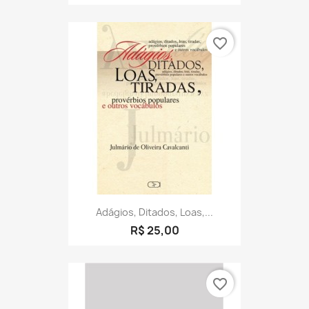
favorite_border
Adágios, Ditados, Loas,...
R$ 25,00
favorite_border