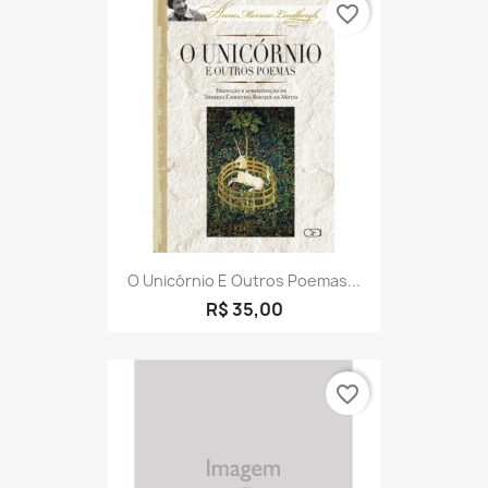
favorite_border
O Unicórnio E Outros Poemas...
R$ 35,00
favorite_border