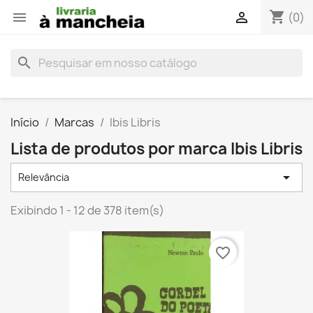
shopping_cart


(0)
search
Início
Marcas
Ibis Libris
Lista de produtos por marca Ibis Libris

Relevância
Exibindo 1 - 12 de 378 item(s)
favorite_border