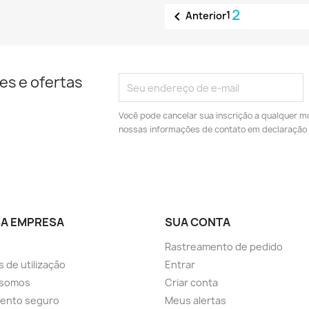
2

1
Anterior
es e ofertas
Você pode cancelar sua inscrição a qualquer m
nossas informações de contato em declaração 
A EMPRESA
SUA CONTA
Rastreamento de pedido
 de utilização
Entrar
somos
Criar conta
ento seguro
Meus alertas