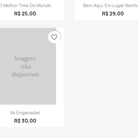
Visualização rápida
Visualização rápid


O Melhor Time Do Mundo
Bem Aqui, Em Lugar Nenh
R$ 25,00
R$ 29,00
favorite_border
Visualização rápida

As Enganadas
R$ 30,00