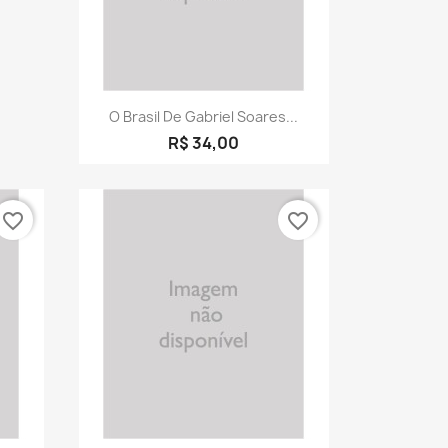
Visualização rápida

O Brasil De Gabriel Soares...
R$ 34,00
favorite_border
favorite_border