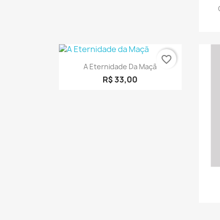
favorite_border
Visualização rápida

A Eternidade Da Maçã
R$ 33,00