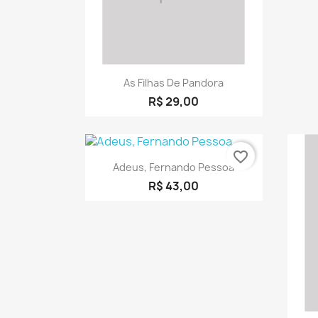
Visualização rápida

As Filhas De Pandora
R$ 29,00
favorite_border
Visualização rápida

Adeus, Fernando Pessoa
R$ 43,00