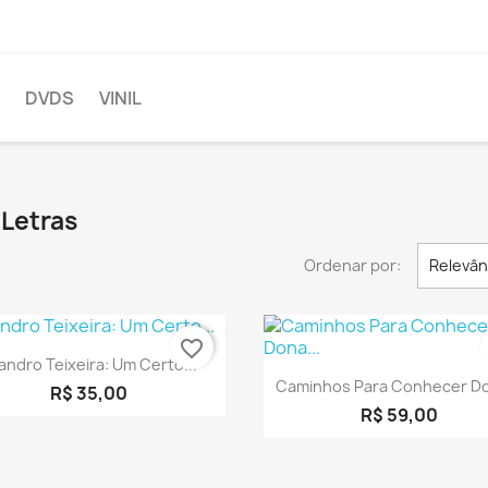
DVDS
VINIL
 Letras
Ordenar por:
Relevân
favorite_border
Visualização rápida

andro Teixeira: Um Certo...
Visualização rápid

Caminhos Para Conhecer Do
R$ 35,00
R$ 59,00