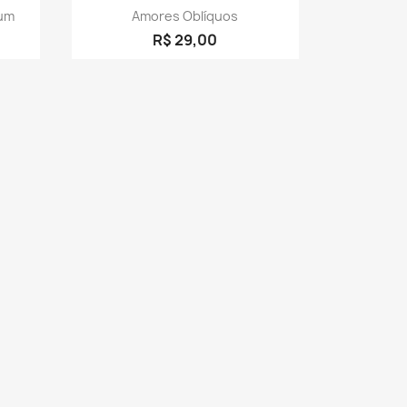
a
Visualização rápida

um
Amores Oblíquos
R$ 29,00