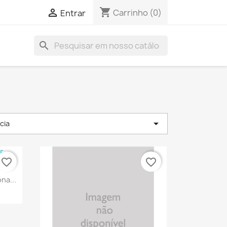
shopping_cart

Carrinho
(0)
Entrar
search

cia
favorite_border
favorite_border
a
na...