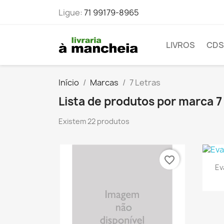
Ligue:
71 99179-8965
LIVROS
CDS
Início
Marcas
7 Letras
Lista de produtos por marca 7
Existem 22 produtos
favorite_border
Ev