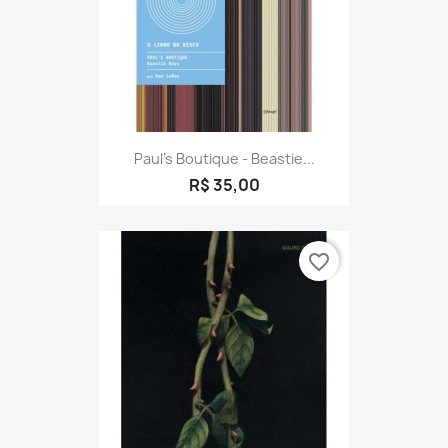
Paul's Boutique - Beastie...
R$ 35,00
favorite_border