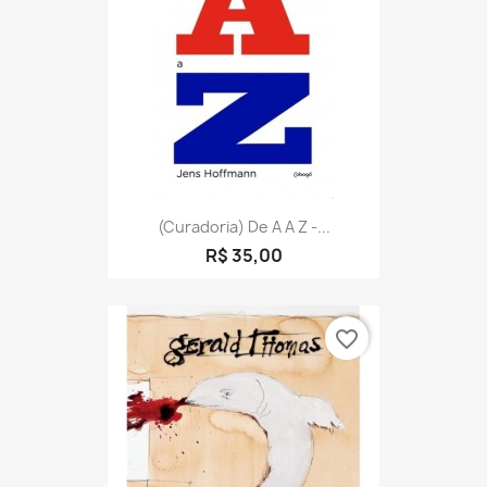
(Curadoria) De A A Z -...
R$ 35,00
favorite_border