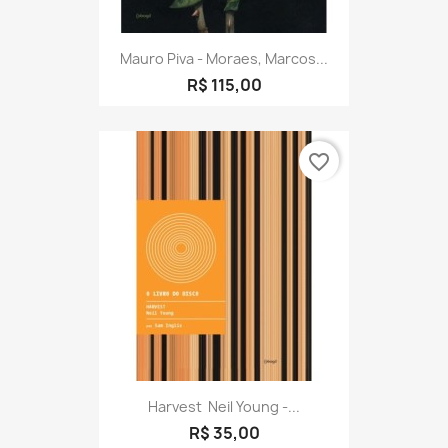
Mauro Piva - Moraes, Marcos...
R$ 115,00
favorite_border
Harvest  Neil Young -...
R$ 35,00