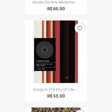
Museu De Arte Moderna -...
R$ 65,00
favorite_border
Songs In The Key Of Life -...
R$ 53,00