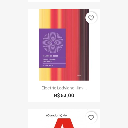
favorite_border
Electric Ladyland  Jimi...
R$ 53,00
favorite_border