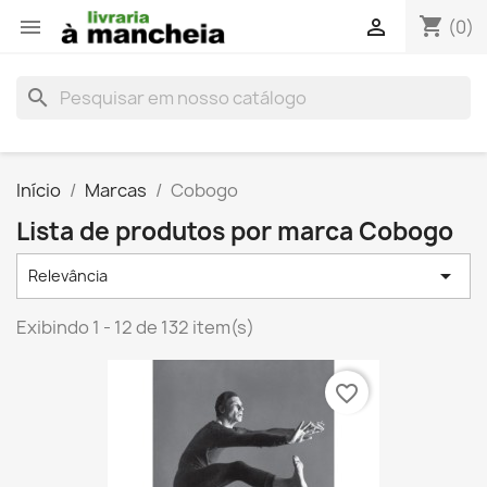
shopping_cart


(0)
search
Início
Marcas
Cobogo
Lista de produtos por marca Cobogo

Relevância
Exibindo 1 - 12 de 132 item(s)
favorite_border