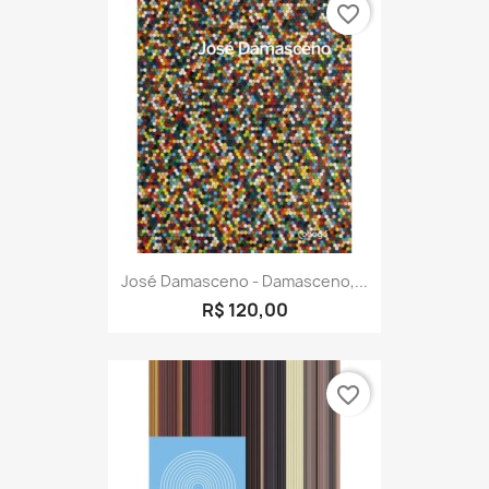
favorite_border
José Damasceno - Damasceno,...
R$ 120,00
favorite_border