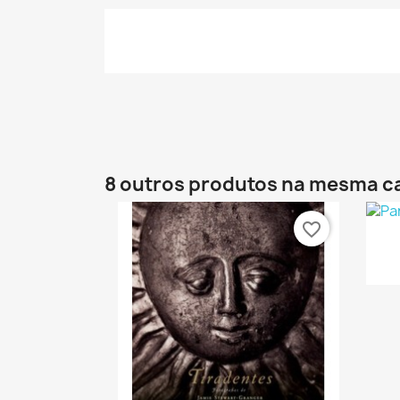
8 outros produtos na mesma c
favorite_border