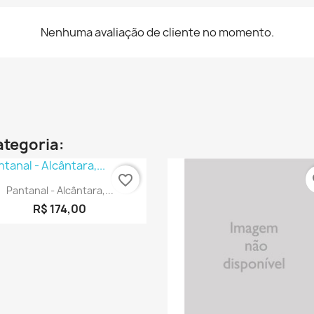
Nenhuma avaliação de cliente no momento.
ategoria:
favorite_border
fa
Visualização rápida

Pantanal - Alcântara,...
R$ 174,00