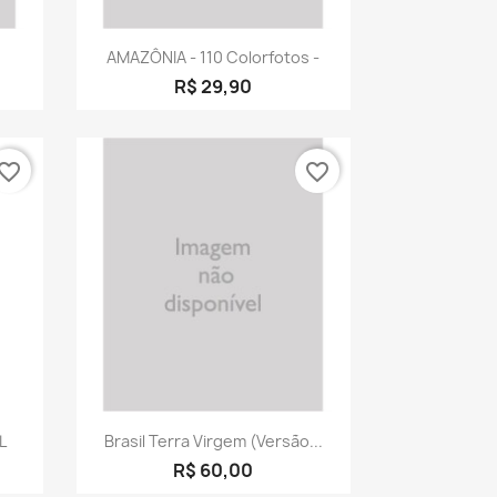
a
Visualização rápida

AMAZÔNIA - 110 Colorfotos -
R$ 29,90
vorite_border
favorite_border
a
Visualização rápida

L
Brasil Terra Virgem (versão...
R$ 60,00