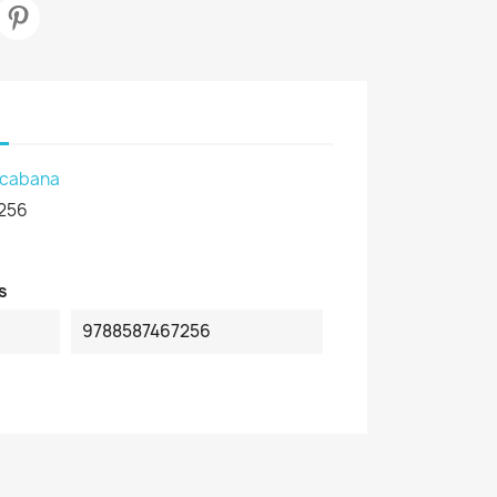
acabana
256
s
9788587467256