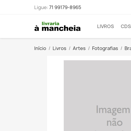
Ligue:
71 99179-8965
LIVROS
CDS
Início
Livros
Artes
Fotografias
Br