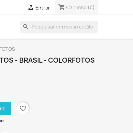
shopping_cart

Carrinho
(0)
Entrar
search
RFOTOS
TOS - BRASIL - COLORFOTOS
favorite_border
AR
ue