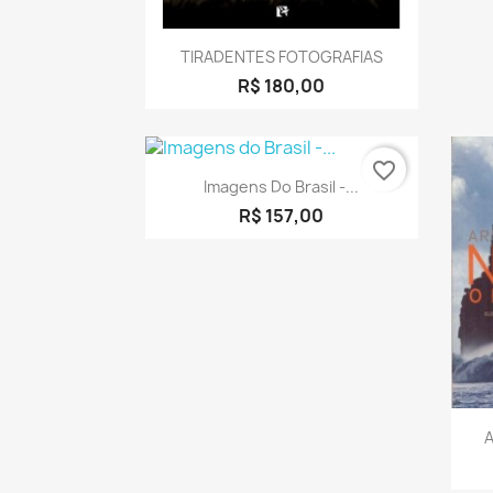
Visualização rápida

TIRADENTES FOTOGRAFIAS
R$ 180,00
favorite_border
Visualização rápida

Imagens Do Brasil -...
R$ 157,00
A