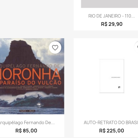
Visualização rápid

RIO DE JANEIRO - 110...
R$ 29,90
favorite_border
fa
Visualização rápida
Visualização rápid


rquipélago Fernando De...
AUTO-RETRATO DO BRASI
R$ 85,00
R$ 225,00