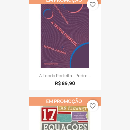
EM PROMOÇÃO!
favorite_border
A Teoria Perfeita - Pedro...
R$ 89,90
EM PROMOÇÃO!
favorite_border