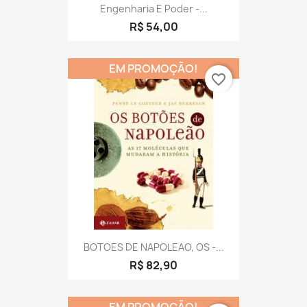
Engenharia E Poder -...
R$ 54,00
EM PROMOÇÃO!
favorite_border
BOTOES DE NAPOLEAO, OS -...
R$ 82,90