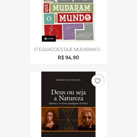
17 EQUACOES QUE MUDARAM O...
R$ 94,90
favorite_border