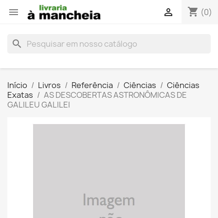
shopping_cart


(0)
search
Início
Livros
Referência
Ciências
Ciências
Exatas
AS DESCOBERTAS ASTRONÔMICAS DE
GALILEU GALILEI