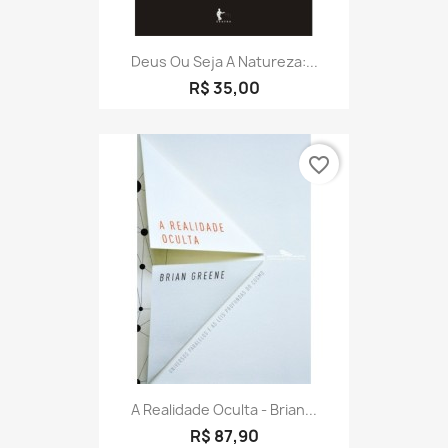
Deus Ou Seja A Natureza:...
R$ 35,00
favorite_border
A Realidade Oculta - Brian...
R$ 87,90