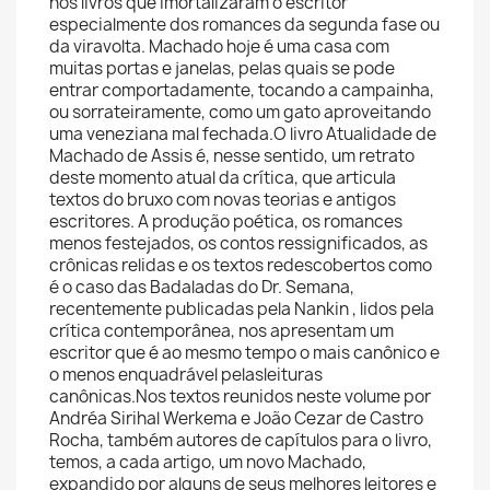
nos livros que imortalizaram o escritor
especialmente dos romances da segunda fase ou
da viravolta. Machado hoje é uma casa com
muitas portas e janelas, pelas quais se pode
entrar comportadamente, tocando a campainha,
ou sorrateiramente, como um gato aproveitando
uma veneziana mal fechada.O livro Atualidade de
Machado de Assis é, nesse sentido, um retrato
deste momento atual da crítica, que articula
textos do bruxo com novas teorias e antigos
escritores. A produção poética, os romances
menos festejados, os contos ressignificados, as
crônicas relidas e os textos redescobertos como
é o caso das Badaladas do Dr. Semana,
recentemente publicadas pela Nankin , lidos pela
crítica contemporânea, nos apresentam um
escritor que é ao mesmo tempo o mais canônico e
o menos enquadrável pelasleituras
canônicas.Nos textos reunidos neste volume por
Andréa Sirihal Werkema e João Cezar de Castro
Rocha, também autores de capítulos para o livro,
temos, a cada artigo, um novo Machado,
expandido por alguns de seus melhores leitores e