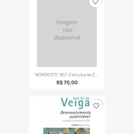
favorite_border
NORDESTE 1817: Estruturas E...
R$ 70,00
favorite_border