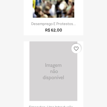
Desemprego E Protestos...
R$ 62,00
favorite_border