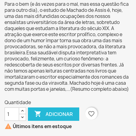
Para o bem (e às vezes para o mal, mas essa questão fica
para outro dia), o estudo de Machado de Assis é, hoje,
uma das mais difundidas ocupações dos nossos
ensaístas universitários da área de letras, sobretudo
daqueles que estudam a literatura do século XIX. A
atração que exerce este escritor prolífico, complexo e
dono de um humor ímpar torna sua obra uma das mais
provocadoras, se não a mais provocadora, da literatura
brasileira.Essa saudável disputa interpretativa tem
provocado, felizmente, um curioso fenômeno: a
redescoberta de seus escritos por diversas frentes. Já
não temos apenas leituras centradas nos livros que
imortalizaram o escritor especialmente dos romances da
segunda fase ou da viravolta. Machado hoje é uma casa
com muitas portas e janelas,...(Resumo completo abaixo)
Quantidade

favorite_border
ADICIONAR

Últimos itens em estoque