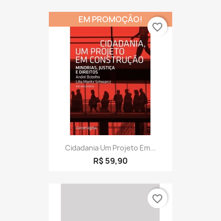
EM PROMOÇÃO!
favorite_border
Cidadania Um Projeto Em...
R$ 59,90
favorite_border