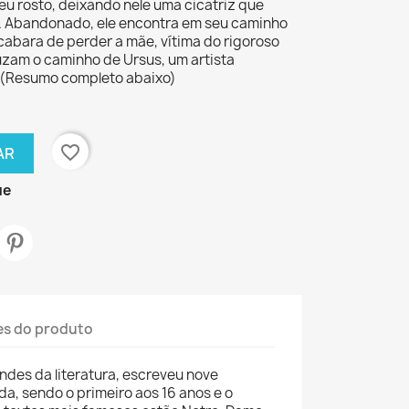
eu rosto, deixando nele uma cicatriz que
. Abandonado, ele encontra em seu caminho
abara de perder a mãe, vítima do rigoroso
uzam o caminho de Ursus, um artista
.(Resumo completo abaixo)
favorite_border
AR
ue
es do produto
ndes da literatura, escreveu nove
a, sendo o primeiro aos 16 anos e o