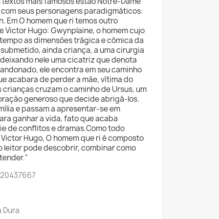
us textos mais famosos estão Notre-Dame
s, com seus personagens paradigmáticos:
n. Em O homem que ri temos outro
 Victor Hugo: Gwynplaine, o homem cujo
tempo as dimensões trágica e cômica da
submetido, ainda criança, a uma cirurgia
 deixando nele uma cicatriz que denota
bandonado, ele encontra em seu caminho
e acabara de perder a mãe, vítima do
as crianças cruzam o caminho de Ursus, um
coração generoso que decide abrigá-los.
mília e passam a apresentar-se em
ara ganhar a vida, fato que acaba
e de conflitos e dramas.Como todo
Victor Hugo, O homem que ri é composto
o leitor pode descobrir, combinar como
tender."
520437667
a Dura