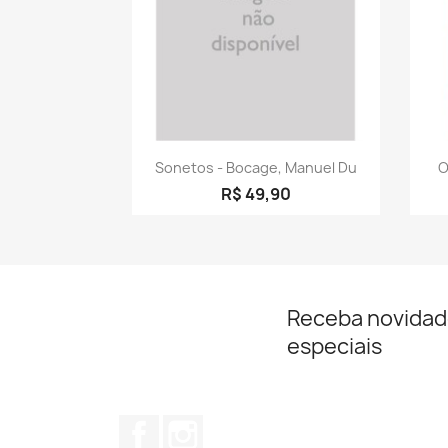
Visualização rápida

Sonetos - Bocage, Manuel Du
O
R$ 49,90
Receba novidad
especiais
Facebook
Instagram