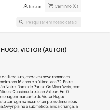
shopping_cart

Carrinho
(0)
Entrar
search
 HUGO, VICTOR (AUTOR)
s da literatura, escreveu nove romances
meiro aos 16 anos e o último, aos 72. Entre
tão Notre-Dame de Paris e Os Miseráveis, com
ticos: Quasímodo e Jean Valjean. Em O
ersonagem marcante de Victor Hugo:
osto carrega ao mesmo tempo as dimensões
ia.Gwynplaine é submetido, ainda criança, a