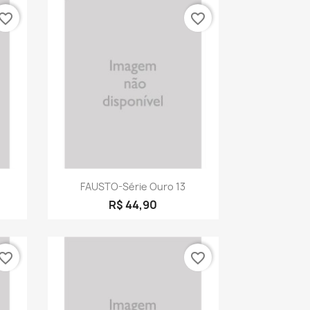
vorite_border
favorite_border
a
Visualização rápida

FAUSTO-Série Ouro 13
R$ 44,90
vorite_border
favorite_border