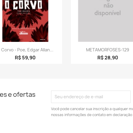
Visualização rápida
Visualização rápid


 Corvo - Poe, Edgar Allan...
METAMORFOSES-129
R$ 59,90
R$ 28,90
es e ofertas
Você pode cancelar sua inscrição a qualquer m
nossas informações de contato em declaração 