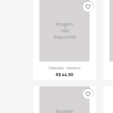
favorite_border
Visualização rápida

Odisséia - Homero
R$ 44,90
favorite_border