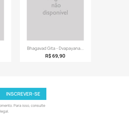
a
Visualização rápida

Bhagavad Gita - Dvapayana...
R$ 69,90
omento. Para isso, consulte
legal.