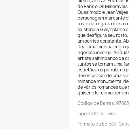
último, aos 72. Entre se
de Paris e Os Miserávei
Quasímodo e Jean Valjea
personagem marcante de
rosto carrega ao mesmo 
existência.Gwynplaine é 
que desfigura seu rosto,
um sorriso constante. A
Dea, uma menina cega qu
rigoroso inverno. As du
artista saltimbanco de 
Juntos se tornam uma fa
espetáculos populares p
desencadeando uma séri
romance monumental de 
de vários romances que 
quiser e ler como bem en
Código de Barras: 9788
Tipo de Item: Livro
Formato da Edição: Cap