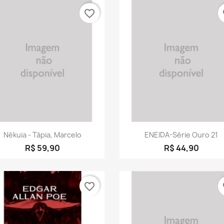
favorite_border
fa
Visualização rápida
Visualização rápid


Nékuia - Tápia, Marcelo
ENEIDA-Série Ouro 21
R$ 59,90
R$ 44,90
favorite_border
fa