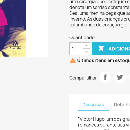
uma cirurgia que desfigura s
denota um sorriso constante
Dea, uma menina cega que ac
inverno. As duas crianças cr
saltimbanco de coração ge..
Quantidade

ADICION

Últimos itens em estoq
Compartilhar
Descrição
Detalh
"Victor Hugo, um dos gra
romances durante sua vid