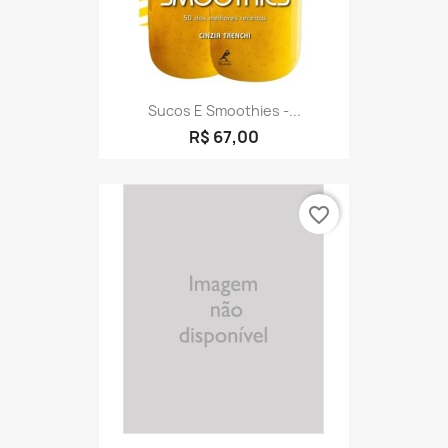
Sucos E Smoothies -...
R$ 67,00
favorite_border