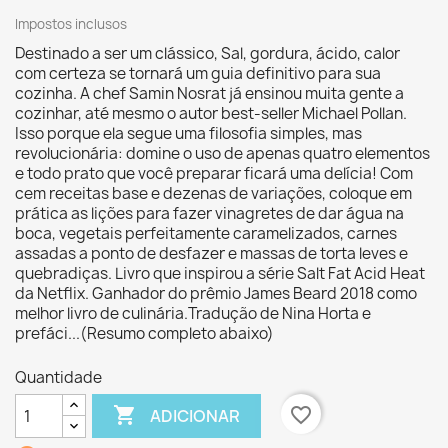
Impostos inclusos
Destinado a ser um clássico, Sal, gordura, ácido, calor
com certeza se tornará um guia definitivo para sua
cozinha. A chef Samin Nosrat já ensinou muita gente a
cozinhar, até mesmo o autor best-seller Michael Pollan.
Isso porque ela segue uma filosofia simples, mas
revolucionária: domine o uso de apenas quatro elementos
e todo prato que você preparar ficará uma delícia! Com
cem receitas base e dezenas de variações, coloque em
prática as lições para fazer vinagretes de dar água na
boca, vegetais perfeitamente caramelizados, carnes
assadas a ponto de desfazer e massas de torta leves e
quebradiças. Livro que inspirou a série Salt Fat Acid Heat
da Netflix. Ganhador do prêmio James Beard 2018 como
melhor livro de culinária.Tradução de Nina Horta e
prefáci...(Resumo completo abaixo)
Quantidade

favorite_border
ADICIONAR