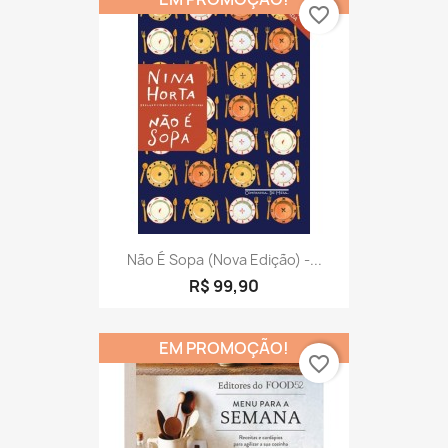
favorite_border
Não É Sopa (Nova Edição) -...
R$ 99,90
EM PROMOÇÃO!
favorite_border