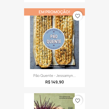
EM PROMOÇÃO!
favorite_border
Pão Quente - Jessamyn...
R$ 149,90
favorite_border