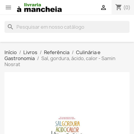
shopping_cart


(0)
search
Início
Livros
Referência
Culinária e
Gastronomia
Sal, gordura, ácido, calor - Samin
Nosrat