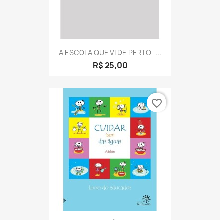
A ESCOLA QUE VI DE PERTO -...
R$ 25,00
favorite_border