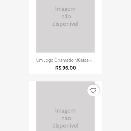
Um Jogo Chamado Música -...
R$ 96,00
favorite_border