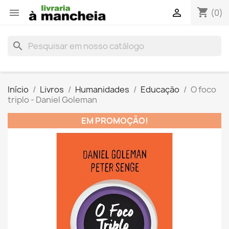
shopping_cart


(0)
search
Início
Livros
Humanidades
Educação
O foco
triplo - Daniel Goleman
EM PROMOÇÃO!