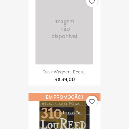
favorite_border
Ouvir Wagner - Ecos...
R$ 39,00
EM PROMOÇÃO!
favorite_border