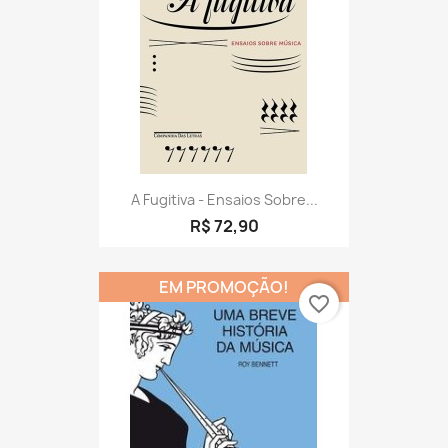
A Fugitiva - Ensaios Sobre...
R$ 72,90
EM PROMOÇÃO!
favorite_border