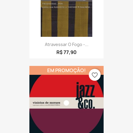
Atravessar O Fogo -...
R$ 77,90
EM PROMOÇÃO!
favorite_border