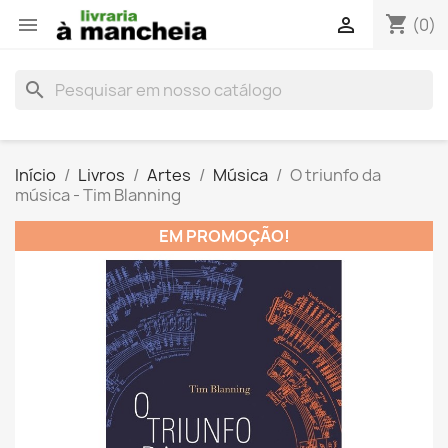
shopping_cart


(0)
search
Início
Livros
Artes
Música
O triunfo da
música - Tim Blanning
EM PROMOÇÃO!