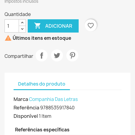
Impostos inclusos
Quantidade

favorite_border
ADICIONAR

Últimos itens em estoque
Compartilhar
Detalhes do produto
Marca
Companhia Das Letras
Referência
9788535917840
Disponível
1 Item
Referências específicas