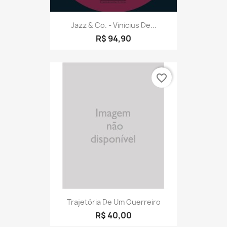
Jazz & Co. - Vinicius De...
R$ 94,90
favorite_border
Trajetória De Um Guerreiro
R$ 40,00