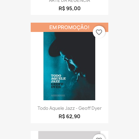
ARTE DA REGENCIA
R$ 95,00
EM PROMOÇÃO!
favorite_border
Todo Aquele Jazz - Geoff Dyer
R$ 62,90