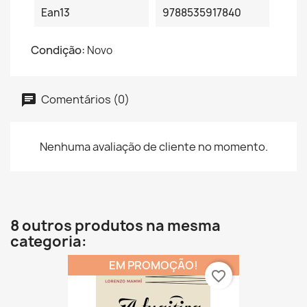
Ean13
9788535917840
Condição:
Novo
Comentários (0)
Nenhuma avaliação de cliente no momento.
8 outros produtos na mesma
categoria:
EM PROMOÇÃO!
favorite_border