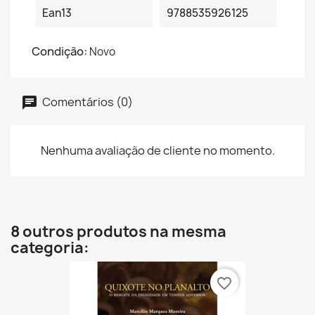
Ean13
9788535926125
Condição:
Novo
Comentários (0)
Nenhuma avaliação de cliente no momento.
8 outros produtos na mesma
categoria:
favorite_border