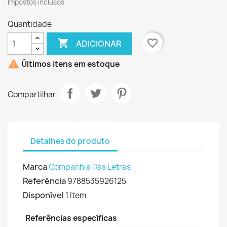
Impostos inclusos
Quantidade

favorite_border
ADICIONAR

Últimos itens em estoque
Compartilhar
Detalhes do produto
Marca
Companhia Das Letras
Referência
9788535926125
Disponível
1 Item
Referências específicas