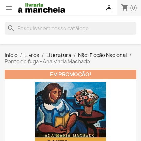
shopping_cart


(0)
search
Início
Livros
Literatura
Não-Ficção Nacional
Ponto de fuga - Ana Maria Machado
EM PROMOÇÃO!