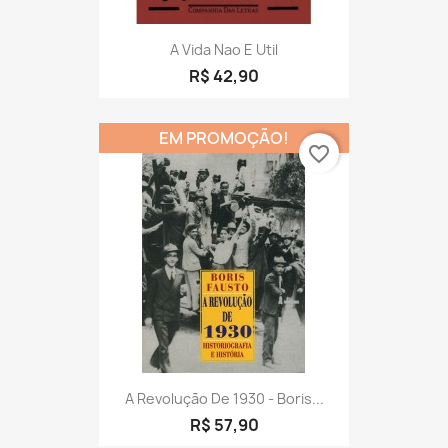
A Vida Nao E Util
R$ 42,90
EM PROMOÇÃO!
favorite_border
A Revolução De 1930 - Boris...
R$ 57,90