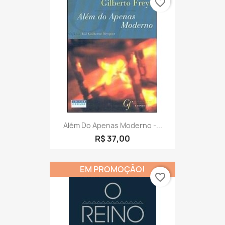
favorite_border
Além Do Apenas Moderno -...
R$ 37,00
EM PROMOÇÃO!
favorite_border