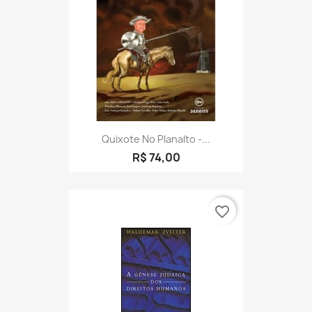
Quixote No Planalto -...
R$ 74,00
favorite_border