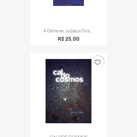
A Gênese Judaica Dos...
R$ 25,00
favorite_border