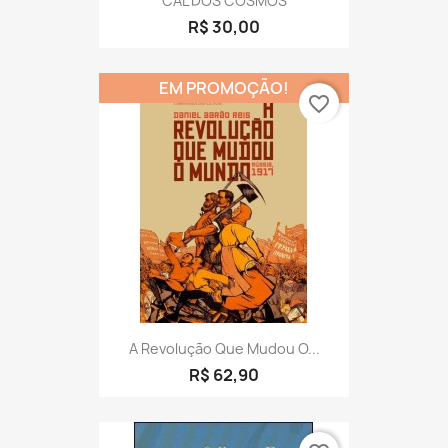
CAL DOS COSMOS
R$ 30,00
EM PROMOÇÃO!
favorite_border
A Revolução Que Mudou O...
R$ 62,90