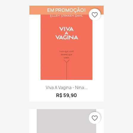
EM PROMOÇÃO!
favorite_border
Viva A Vagina - Nina...
R$ 59,90
favorite_border