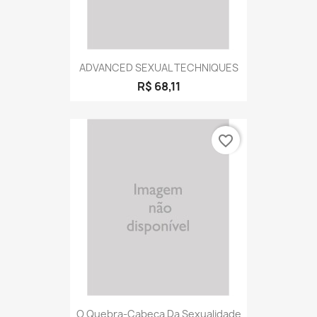
ADVANCED SEXUAL TECHNIQUES
R$ 68,11
favorite_border
O Quebra-Cabeça Da Sexualidade