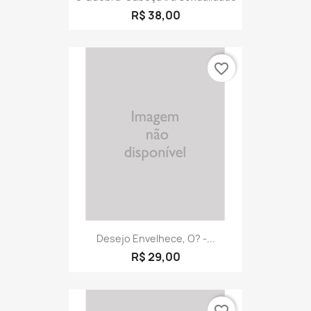
R$ 38,00
favorite_border
Desejo Envelhece, O? -...
R$ 29,00
favorite_border