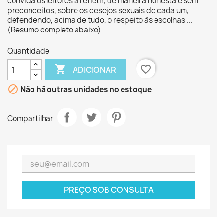
convida os leitores a refletir, de maneira honesta e sem
preconceitos, sobre os desejos sexuais de cada um,
defendendo, acima de tudo, o respeito às escolhas....
(Resumo completo abaixo)
Quantidade

favorite_border
ADICIONAR

Não há outras unidades no estoque
Compartilhar
PREÇO SOB CONSULTA