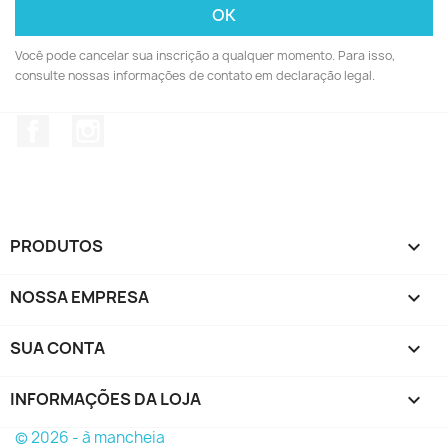
Você pode cancelar sua inscrição a qualquer momento. Para isso,
consulte nossas informações de contato em declaração legal.
Facebook
Instagram
PRODUTOS

NOSSA EMPRESA

SUA CONTA

INFORMAÇÕES DA LOJA
keyboard_arrow_down
© 2026 - à mancheia