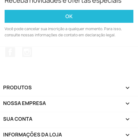
Receba novidades e ofertas especiais
Você pode cancelar sua inscrição a qualquer momento. Para isso,
consulte nossas informações de contato em declaração legal.
Facebook
Instagram
PRODUTOS

NOSSA EMPRESA

SUA CONTA

INFORMAÇÕES DA LOJA
keyboard_arrow_down