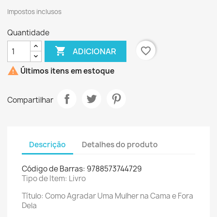
Impostos inclusos
Quantidade

favorite_border
ADICIONAR

Últimos itens em estoque
Compartilhar
Descrição
Detalhes do produto
Código de Barras: 9788573744729
Tipo de Item: Livro
Título: Como Agradar Uma Mulher na Cama e Fora
Dela