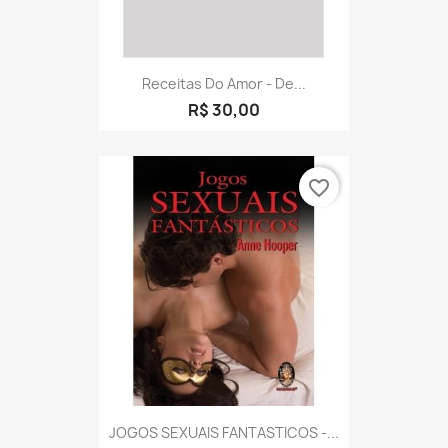
Receitas Do Amor - De...
R$ 30,00
favorite_border
JOGOS SEXUAIS FANTASTICOS -...