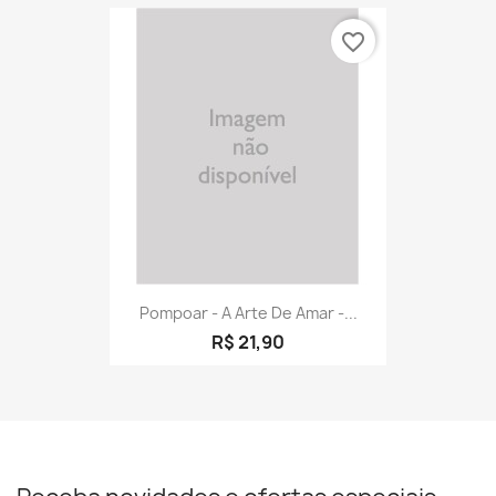
favorite_border
Pompoar - A Arte De Amar -...
R$ 21,90