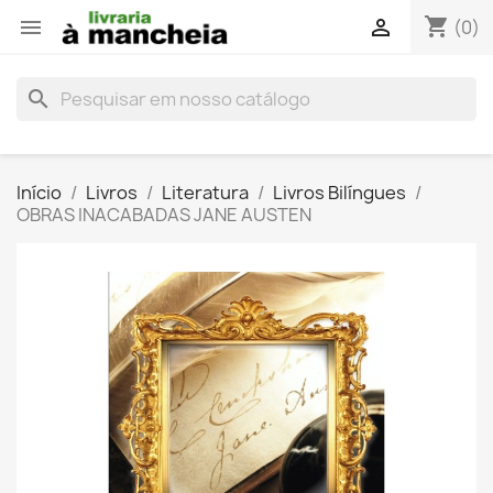
shopping_cart


(0)
search
Início
Livros
Literatura
Livros Bilíngues
OBRAS INACABADAS JANE AUSTEN