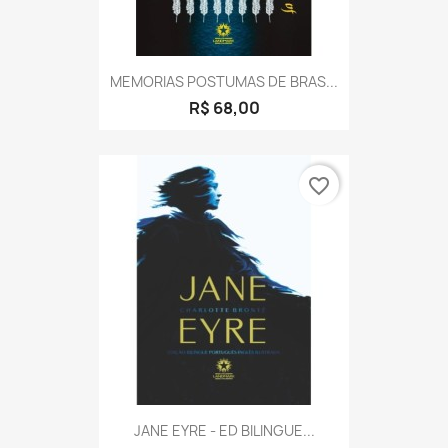
MEMORIAS POSTUMAS DE BRAS...
R$ 68,00
favorite_border
JANE EYRE - ED BILINGUE...