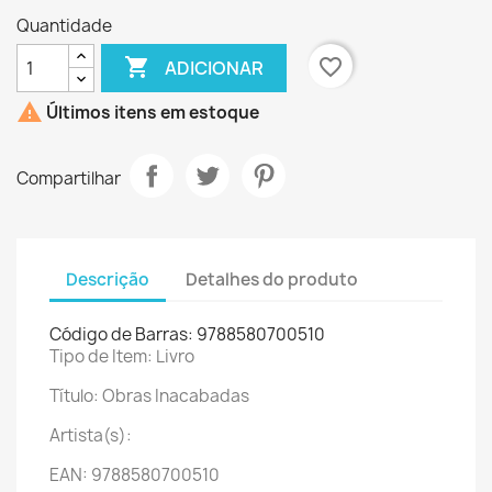
Quantidade

favorite_border
ADICIONAR

Últimos itens em estoque
Compartilhar
Descrição
Detalhes do produto
Código de Barras: 9788580700510
Tipo de Item: Livro
Título: Obras Inacabadas
Artista(s):
EAN: 9788580700510