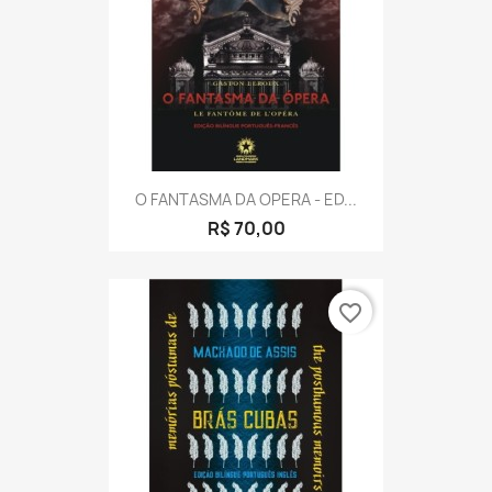
O FANTASMA DA OPERA - ED...
R$ 70,00
favorite_border