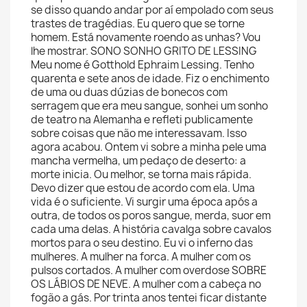
se disso quando andar por aí empolado com seus
trastes de tragédias. Eu quero que se torne
homem. Está novamente roendo as unhas? Vou
lhe mostrar. SONO SONHO GRITO DE LESSING
Meu nome é Gotthold Ephraim Lessing. Tenho
quarenta e sete anos de idade. Fiz o enchimento
de uma ou duas dúzias de bonecos com
serragem que era meu sangue, sonhei um sonho
de teatro na Alemanha e refleti publicamente
sobre coisas que não me interessavam. Isso
agora acabou. Ontem vi sobre a minha pele uma
mancha vermelha, um pedaço de deserto: a
morte inicia. Ou melhor, se torna mais rápida.
Devo dizer que estou de acordo com ela. Uma
vida é o suficiente. Vi surgir uma época após a
outra, de todos os poros sangue, merda, suor em
cada uma delas. A história cavalga sobre cavalos
mortos para o seu destino. Eu vi o inferno das
mulheres. A mulher na forca. A mulher com os
pulsos cortados. A mulher com overdose SOBRE
OS LÁBIOS DE NEVE. A mulher com a cabeça no
fogão a gás. Por trinta anos tentei ficar distante