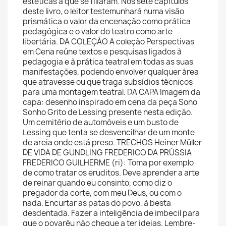
estéticas a que se filiaram. Nos sete capítulos
deste livro, o leitor testemunhará numa visão
prismática o valor da encenação como prática
pedagógica e o valor do teatro como arte
libertária. DA COLEÇÃO A coleção Perspectivas
em Cena reúne textos e pesquisas ligados à
pedagogia e à prática teatral em todas as suas
manifestações, podendo envolver qualquer área
que atravesse ou que traga subsídios técnicos
para uma montagem teatral. DA CAPA Imagem da
capa: desenho inspirado em cena da peça Sono
Sonho Grito de Lessing presente nesta edição.
Um cemitério de automóveis e um busto de
Lessing que tenta se desvencilhar de um monte
de areia onde está preso. TRECHOS Heiner Müller
DE VIDA DE GUNDLING FREDERICO DA PRÚSSIA
FREDERICO GUILHERME (ri): Toma por exemplo
de como tratar os eruditos. Deve aprender a arte
de reinar quando eu consinto, como diz o
pregador da corte, com meu Deus, ou com o
nada. Encurtar as patas do povo, à besta
desdentada. Fazer a inteligência de imbecil para
que o povaréu não chegue a ter ideias. Lembre-