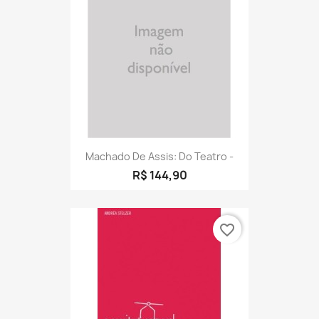
Machado De Assis: Do Teatro -
R$ 144,90
favorite_border