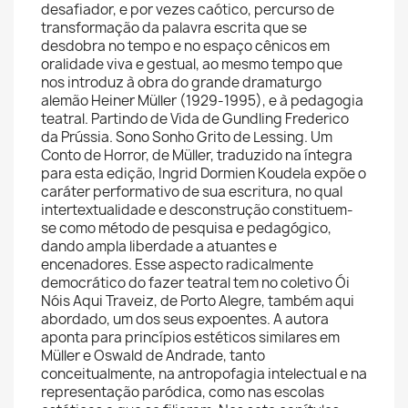
desafiador, e por vezes caótico, percurso de
transformação da palavra escrita que se
desdobra no tempo e no espaço cênicos em
oralidade viva e gestual, ao mesmo tempo que
nos introduz à obra do grande dramaturgo
alemão Heiner Müller (1929-1995), e à pedagogia
teatral. Partindo de Vida de Gundling Frederico
da Prússia. Sono Sonho Grito de Lessing. Um
Conto de Horror, de Müller, traduzido na íntegra
para esta edição, Ingrid Dormien Koudela expõe o
caráter performativo de sua escritura, no qual
intertextualidade e desconstrução constituem-
se como método de pesquisa e pedagógico,
dando ampla liberdade a atuantes e
encenadores. Esse aspecto radicalmente
democrático do fazer teatral tem no coletivo Ói
Nóis Aqui Traveiz, de Porto Alegre, também aqui
abordado, um dos seus expoentes. A autora
aponta para princípios estéticos similares em
Müller e Oswald de Andrade, tanto
conceitualmente, na antropofagia intelectual e na
representação paródica, como nas escolas