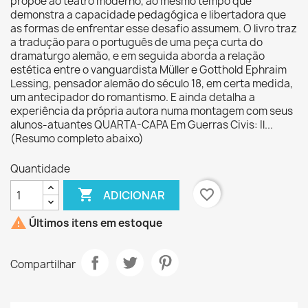
propõe ao teatro moderno, ao mesmo tempo que
demonstra a capacidade pedagógica e libertadora que
as formas de enfrentar esse desafio assumem. O livro traz
a tradução para o português de uma peça curta do
dramaturgo alemão, e em seguida aborda a relação
estética entre o vanguardista Müller e Gotthold Ephraim
Lessing, pensador alemão do século 18, em certa medida,
um antecipador do romantismo. E ainda detalha a
experiência da própria autora numa montagem com seus
alunos-atuantes QUARTA-CAPA Em Guerras Civis: Il...
(Resumo completo abaixo)
Quantidade

favorite_border
ADICIONAR

Últimos itens em estoque
Compartilhar