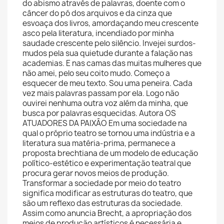
do abismo através de palavras, doente com o
câncer do pó dos arquivos e da cinza que
esvoaça dos livros, amordaçando meu crescente
asco pela literatura, incendiado por minha
saudade crescente pelo silêncio. Invejei surdos-
mudos pela sua quietude durante a falação nas
academias. E nas camas das muitas mulheres que
não amei, pelo seu coito mudo. Começo a
esquecer de meu texto. Sou uma peneira. Cada
vez mais palavras passam por ela. Logo não
ouvirei nenhuma outra voz além da minha, que
busca por palavras esquecidas. Autora OS
ATUADORES DA PAIXÃO Em uma sociedade na
qual o próprio teatro se tornou uma indústria e a
literatura sua matéria-prima, permanece a
proposta brechtiana de um modelo de educação
político-estético e experimentação teatral que
procura gerar novos meios de produção.
Transformar a sociedade por meio do teatro
significa modificar as estruturas do teatro, que
são um reflexo das estruturas da sociedade.
Assim como anuncia Brecht, a apropriação dos
meios de produção artísticos é necessária e