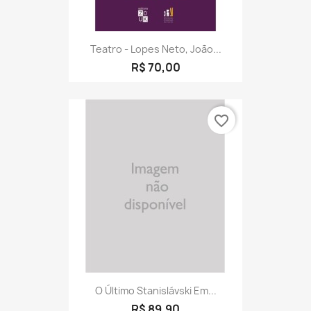
Teatro - Lopes Neto, João...
R$ 70,00
favorite_border
O Último Stanislávski Em...
R$ 89,90