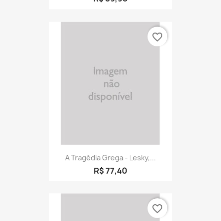
favorite_border
A Tragédia Grega - Lesky,...
R$ 77,40
favorite_border