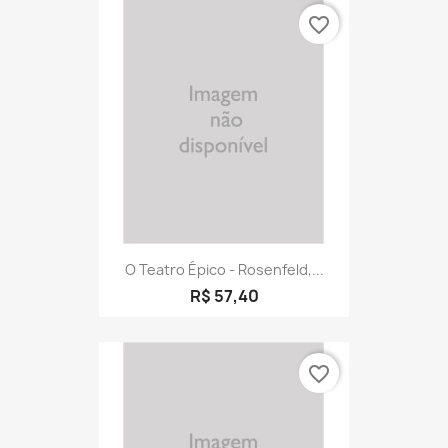
favorite_border
O Teatro Épico - Rosenfeld,...
R$ 57,40
favorite_border