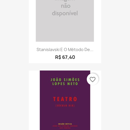
Stanislavski E O Método De...
R$ 67,40
favorite_border