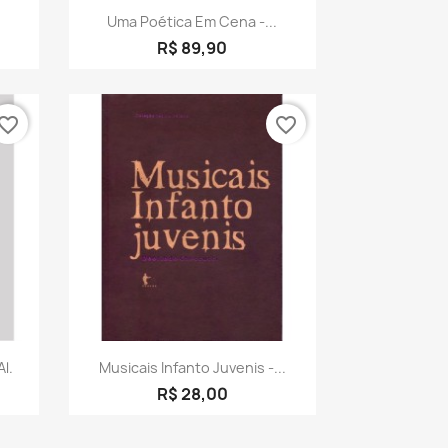
a
Visualização rápida

Uma Poética Em Cena -...
R$ 89,90
vorite_border
favorite_border
a
Visualização rápida

Al.
Musicais Infanto Juvenis -...
R$ 28,00