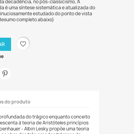
da decadência, no pós-classicismo, 'A
da é uma síntese sistemática e atualizada do
inuciosamente estudado do ponto de vista
...(Resumo completo abaixo)
favorite_border
AR
ue
es do produto
aprofundada do trágico enquanto conceito
rescenta à teoria de Aristóteles princípios
penhauer - Albin Lesky propõe uma teoria