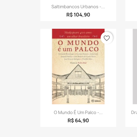
Visualização rápida

Saltimbancos Urbanos -...
R$ 104,90
favorite_border
Visualização rápida

O Mundo É Um Palco -...
Dr
R$ 64,90