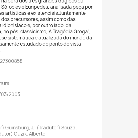
 na obra dos três grandes trágicos da
o, Sófocles e Eurípedes, analisada peça por
s artísticas e existenciais.Juntamente
 dos precursores, assim como das
l dionisíaco e, por outro lado, da
 no pós-classicismo, 'A Tragédia Grega',
tese sistemática e atualizada do mundo da
samente estudado do ponto de vista
.
527300858
hura
9/03/2003
) Guinsburg, J.; (Tradutor) Souza,
utor) Guzik, Alberto