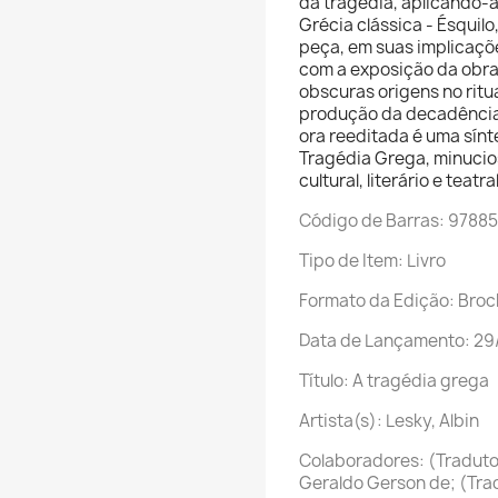
da tragédia, aplicando-a
Grécia clássica - Ésquil
peça, em suas implicaçõe
com a exposição da obra
obscuras origens no ritua
produção da decadência,
ora reeditada é uma sín
Tragédia Grega, minucio
cultural, literário e teatral
Código de Barras: 9788
Tipo de Item: Livro
Formato da Edição: Broc
Data de Lançamento: 2
Título: A tragédia grega
Artista(s): Lesky, Albin
Colaboradores: (Tradutor
Geraldo Gerson de; (Trad