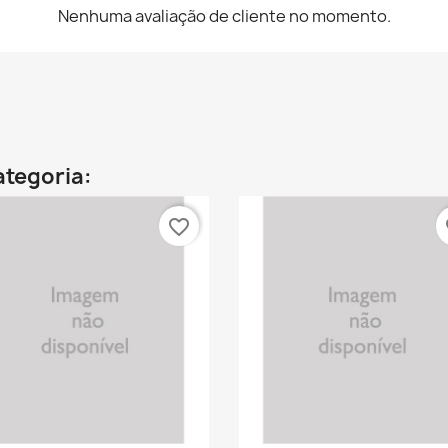
Nenhuma avaliação de cliente no momento.
ategoria:
favorite_border
fa