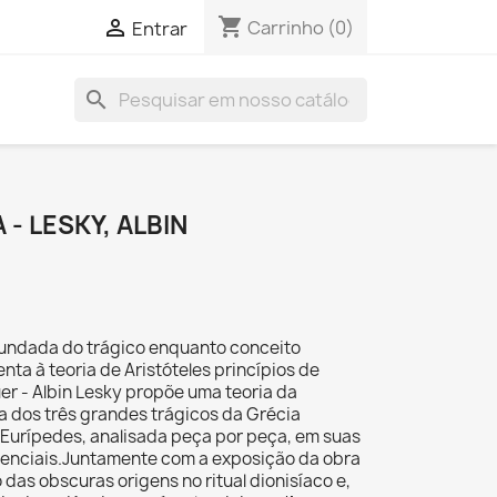
shopping_cart

Carrinho
(0)
Entrar
search
- LESKY, ALBIN
fundada do trágico enquanto conceito
enta à teoria de Aristóteles princípios de
r - Albin Lesky propõe uma teoria da
a dos três grandes trágicos da Grécia
 e Eurípedes, analisada peça por peça, em suas
stenciais.Juntamente com a exposição da obra
das obscuras origens no ritual dionisíaco e,