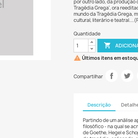
por outro lado, da produção 
Tragédia Grega', ora reedita
mundo da Tragédia Grega, m
cultural, literário e teatral.
Quantidade

ADICION

Últimos itens em estoq
Compartilhar
Descrição
Detalh
Partindo de um análise 
filosófico - na qual se ac
de Goethe, Hegel e Scho