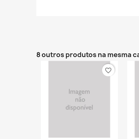
8 outros produtos na mesma c
favorite_border