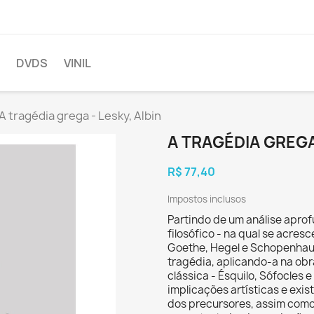
DVDS
VINIL
A tragédia grega - Lesky, Albin
A TRAGÉDIA GREGA 
R$ 77,40
Impostos inclusos
Partindo de um análise apro
filosófico - na qual se acresc
Goethe, Hegel e Schopenhaue
tragédia, aplicando-a na obr
clássica - Ésquilo, Sófocles
implicações artísticas e exi
dos precursores, assim como 