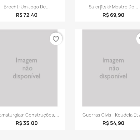
Visualização rápida
Visualização rápid


Brecht: Um Jogo De...
Sulerjítski: Mestre De...
R$ 72,40
R$ 69,90
favorite_border
fa
Visualização rápida
Visualização rápid


amaturgias: Construções,...
Guerras Civis - Koudela Et 
R$ 35,00
R$ 54,90