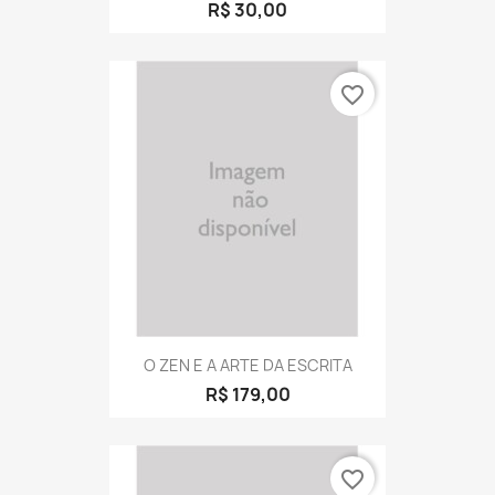
R$ 30,00
favorite_border
O ZEN E A ARTE DA ESCRITA
R$ 179,00
favorite_border