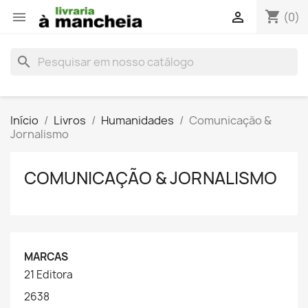
shopping_cart


(0)
search
Início
Livros
Humanidades
Comunicação &
Jornalismo
COMUNICAÇÃO & JORNALISMO
MARCAS
21 Editora
2638