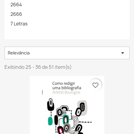
2664
2666
7 Letras

Relevância
Exibindo 25 - 36 de 51 item(s)
favorite_border