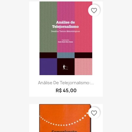
favorite_border
Análise De Telejornalismo:...
R$ 45,00
favorite_border